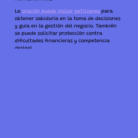
La
oración puede incluir peticiones
para
obtener sabiduría en la toma de decisiones
y guía en la gestión del negocio. También
se puede solicitar protección contra
dificultades financieras y competencia
desleal.
Es recomendable expresar gratitud por las
bendiciones ya recibidas y mostrar
disposición para trabajar arduamente en el
negocio.
Rituales de Devoción para Atraer la Prosperidad
Los rituales de devoción pueden
complementar la oración para atraer
prosperidad al negocio. Estos pueden
incluir: